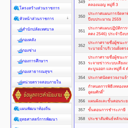
349
คลองมอญ หมู่ที่ 3
โครงสร้างส่วนราชการ
ประกาศแผนการจัดหาพั
350
หัวหน้าส่วนราชการ
ปีงบประมาณ 2559
ประกาศแผนปฏิบัติการจ
สำนักปลัดเทศบาล
351
คตง 2546) ประจำปีง
กองคลัง
ประกาศรายชื่อผู้ชนะก
352
ระบายน้ำบริเวณฝั่งตร
กองช่าง
ประกาศรายชื่อผู้ชนะ
กองการศึกษาฯ
353
ระจายข่าวระบบเสียงแบ
ตะบูนออก และหมู่ที่ 
กองสาธารณสุขฯ
354
ประกาศนัดตรวจงานจ้
หน่วยตรวจสอบภายใน
กำหนดการพิธีเททองหล
355
อุดมศักดิ์"
356
แผนผังและขั้นตอนระ
แผนพัฒนาท้องถิ่น
357
ขั้นตอนการชำระภาษี
358
ประชาสัมพันธ์หลักเกณฑ
ยุทธศาสตร์การพัฒนา