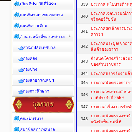
เกียรติประวัติที่ได้รับ
339
ประกาศ นโยบายด้านค
ประกาศเจตนารมณ์การป
แผนที่อาณาเขตเทศบาล
340
จริตคอร์รัปชั่น
แผนที่ดาวเทียม
ประกาศยกเลิกการประม
341
ศการฯ
อำนาจหน้าที่ของเทศบาล
ประกาศประมูลเช่าอา
342
สำนักปลัดเทศบาล
สินค้าของฝากฯ
กองคลัง
กำหนดโครงสร้างส่วน
343
ของส่วนราชการ
กองช่าง
344
ประกาศตรวจรับงานจ้า
กองสาธารณสุขฯ
345
ประกาศนัดตรวจการจ้
กองการศึกษาฯ
ประกาศเทศบาลตำบลบา
346
ภาษีประจำปี 2559
347
ประกาศ เรื่อง การรับ
ประกาศนัดตรวจงานจ้
คณะผู้บริหาร
348
ผนังรับพื้น หมู่ที่ 6
สมาชิกสภาเทศบาล
ประกาศนัดตรวจงานจ้