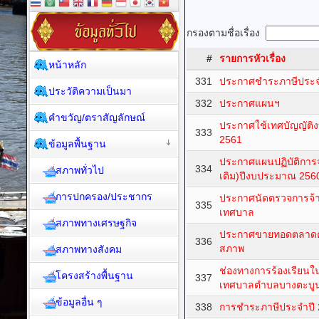
กรองตามชื่อเรื่อง
#
รายการหัวเรื่อง
หน้าหลัก
331
ประกาศชำระภาษีประจ
ประวัติความเป็นมา
332
ประกาศแผนฯ
คำขวัญ/ตราสัญลักษณ์
ประกาศใช้เทศบัญญัติ
333
2561
ข้อมูลพื้นฐาน
ประกาศแผนปฏิบัติการจัด
334
สภาพทั่วไป
เติม)ปีงบประมาณ 256
การปกครอง/ประชากร
ประกาศนัดตรวจการจ้
335
เทศบาล
สภาพทางเศรษฐกิจ
ประกาศขายทอดตลาดครุ
336
สภาพ
สภาพทางสังคม
ช่องทางการร้องเรียน
โครงสร้างพื้นฐาน
337
เทศบาลตำบลบางตะบู
ข้อมูลอื่น ๆ
338
การชำระภาษีประจำปี