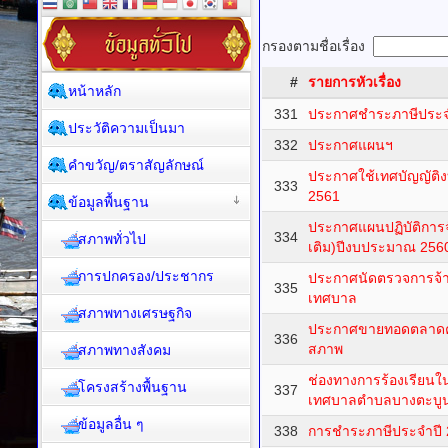
กรองตามชื่อเรื่อง
#
รายการหัวเรื่อง
หน้าหลัก
331
ประกาศชำระภาษีประจ
ประวัติความเป็นมา
332
ประกาศแผนฯ
คำขวัญ/ตราสัญลักษณ์
ประกาศใช้เทศบัญญัติ
333
2561
ข้อมูลพื้นฐาน
ประกาศแผนปฏิบัติการจัด
334
สภาพทั่วไป
เติม)ปีงบประมาณ 256
การปกครอง/ประชากร
ประกาศนัดตรวจการจ้
335
เทศบาล
สภาพทางเศรษฐกิจ
ประกาศขายทอดตลาดครุ
336
สภาพ
สภาพทางสังคม
ช่องทางการร้องเรียน
โครงสร้างพื้นฐาน
337
เทศบาลตำบลบางตะบู
ข้อมูลอื่น ๆ
338
การชำระภาษีประจำปี