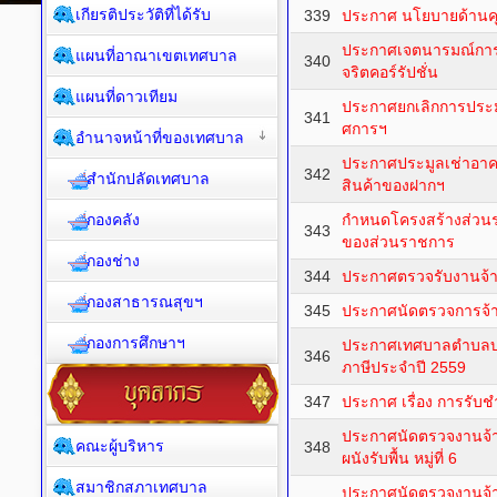
เกียรติประวัติที่ได้รับ
339
ประกาศ นโยบายด้านค
ประกาศเจตนารมณ์การป
แผนที่อาณาเขตเทศบาล
340
จริตคอร์รัปชั่น
แผนที่ดาวเทียม
ประกาศยกเลิกการประม
341
ศการฯ
อำนาจหน้าที่ของเทศบาล
ประกาศประมูลเช่าอา
342
สำนักปลัดเทศบาล
สินค้าของฝากฯ
กองคลัง
กำหนดโครงสร้างส่วน
343
ของส่วนราชการ
กองช่าง
344
ประกาศตรวจรับงานจ้า
กองสาธารณสุขฯ
345
ประกาศนัดตรวจการจ้
กองการศึกษาฯ
ประกาศเทศบาลตำบลบา
346
ภาษีประจำปี 2559
347
ประกาศ เรื่อง การรับ
ประกาศนัดตรวจงานจ้
คณะผู้บริหาร
348
ผนังรับพื้น หมู่ที่ 6
สมาชิกสภาเทศบาล
ประกาศนัดตรวจงานจ้