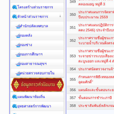
349
คลองมอญ หมู่ที่ 3
โครงสร้างส่วนราชการ
ประกาศแผนการจัดหาพั
350
หัวหน้าส่วนราชการ
ปีงบประมาณ 2559
ประกาศแผนปฏิบัติการจ
สำนักปลัดเทศบาล
351
คตง 2546) ประจำปีง
กองคลัง
ประกาศรายชื่อผู้ชนะก
352
ระบายน้ำบริเวณฝั่งตร
กองช่าง
ประกาศรายชื่อผู้ชนะ
กองการศึกษาฯ
353
ระจายข่าวระบบเสียงแบ
ตะบูนออก และหมู่ที่ 
กองสาธารณสุขฯ
354
ประกาศนัดตรวจงานจ้
หน่วยตรวจสอบภายใน
กำหนดการพิธีเททองหล
355
อุดมศักดิ์"
356
แผนผังและขั้นตอนระ
แผนพัฒนาท้องถิ่น
357
ขั้นตอนการชำระภาษี
358
ประชาสัมพันธ์หลักเกณฑ
ยุทธศาสตร์การพัฒนา