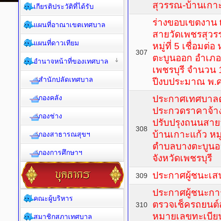
สุวรรณ-บ้านเกาะแ
เกียรติประวัติที่ได้รับ
ร่างขอบเขตงาน 
แผนที่อาณาเขตเทศบาล
สายวัดเพชรสุวร
แผนที่ดาวเทียม
หมู่ที่ 5 เชื่อมต่
307
ตะบูนออก อำเภอ
อำนาจหน้าที่ของเทศบาล
เพชรบุรี จำนวน 
สำนักปลัดเทศบาล
ปีงบประมาณ พ.
กองคลัง
ประกาศเทศบาลตำ
ประกวดราคาจ้าง
กองช่าง
ปรับปรุงถนนสาย
308
บ้านเกาะแก้ว หมู่ที
กองสาธารณสุขฯ
ตำบลบางตะบูนอ
กองการศึกษาฯ
จังหวัดเพชรบุรี
ประกาศผู้ชนะเ
309
ประกาศผู้ชนะกา
คณะผู้บริหาร
ตรวจเช็ครถยนต์
310
หมายเลขทะเบียน
สมาชิกสภาเทศบาล