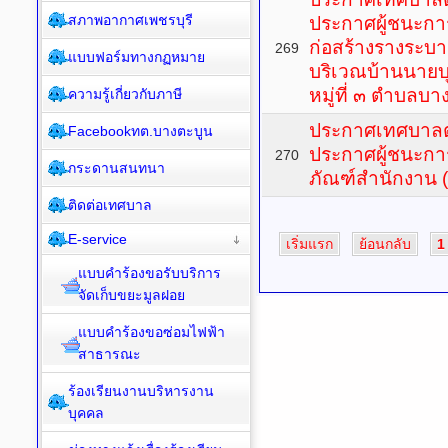
สภาพอากาศเพชรบุรี
ประกาศผู้ชนะกา
ก่อสร้างรางระบ
269
แบบฟอร์มทางกฏหมาย
บริเวณบ้านนายบุ
หมู่ที่ ๓ ตำบลบ
ความรู้เกี่ยวกับภาษี
ประกาศเทศบาลตำ
Facebookทต.บางตะบูน
ประกาศผู้ชนะการ
270
กระดานสนทนา
ภัณฑ์สำนักงาน
ติดต่อเทศบาล
E-service
เริ่มแรก
ย้อนกลับ
1
แบบคำร้องขอรับบริการ
จัดเก็บขยะมูลฝอย
แบบคำร้องขอซ่อมไฟฟ้า
สาธารณะ
ร้องเรียนงานบริหารงาน
บุคคล