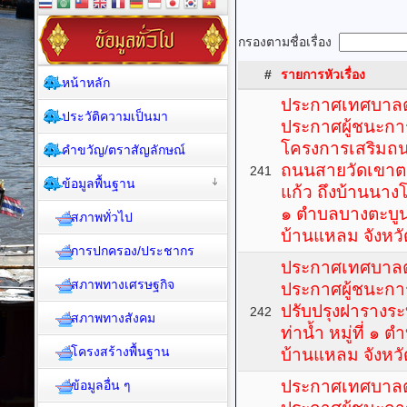
กรองตามชื่อเรื่อง
#
รายการหัวเรื่อง
หน้าหลัก
ประกาศเทศบาลตำ
ประวัติความเป็นมา
ประกาศผู้ชนะกา
โครงการเสริมถน
คำขวัญ/ตราสัญลักษณ์
ถนนสายวัดเขาตะ
241
ข้อมูลพื้นฐาน
แก้ว ถึงบ้านนางโ
๑ ตำบลบางตะบู
สภาพทั่วไป
บ้านแหลม จังหวั
การปกครอง/ประชากร
ประกาศเทศบาลตำ
สภาพทางเศรษฐกิจ
ประกาศผู้ชนะกา
ปรับปรุงฝารางร
242
สภาพทางสังคม
ท่าน้ำ หมู่ที่ ๑
โครงสร้างพื้นฐาน
บ้านแหลม จังหวั
ประกาศเทศบาลตำ
ข้อมูลอื่น ๆ