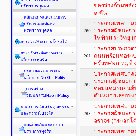
ช่องว่างด้านหล
ทรัพยากรบุคคล
๑ คัน
หลักเกณฑ์และแผนการ
ประกาศเทศบาลตำ
บริหารและพัฒนา
ประกาศผู้ชนะการ
ทรัพยากรบุคคล
260
ไฟฟ้าเเละวิทยุ (
การส่งเสริมความโปร่งใส
ประกาศประกวดรา
การบริหารจัดการความ
ถนนพร้อมท่อระบ
261
เสี่ยงการทุจริต
ครัวทศพล หมู่ที่
ประกาศเจตนารมณ์
ประกาศเทศบาลตำ
นโยบาย No Gift Polity
ประกาศผู้ชนะกา
262
ซ่อมแซมรถยนต์บ
การสร้าง
คันหมายเลขทะเ
วัฒนธรรมNoGiftPolicy
ประกาศเทศบาลตำ
มาตรการส่งเสริมคุณธรรม
ประกาศผู้ชนะการ
และความโปร่งใส
263
จราจร (กระจกโค้
แผนป้องกันและปราบ
ประกาศเทศบาลตำ
ปรามการทุจริต