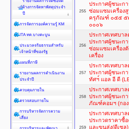
รายงานผลการจัดซื้อจัด
ประกาศผู้ชนะกา
จ้างการจัดหาพัสดุประจำ
ซ่อมแซมเครื่องส
255
ปี
ครุภัณฑ์ ๐๕๕ 
การจัดการองค์ความรู้ KM
๐๐๐๖
ประกาศเทศบาลตำ
ITA ทต.บางตะบูน
ประกาศผู้ชนะกา
ประมวลจริยธรรมสำหรับ
256
ซ่อมแซมเครื่อง
เจ้าหน้าที่ของรัฐ
เครื่อง
แผนที่ภาษี
ประกาศเทศบาลตำ
ประกาศผู้ชนะกา
257
รายงานผลการดำเนินงาน
ทัศฯ์ แอล อี ดี (
ประจำปี
ประกาศเทศบาลตำ
ควบคุมภายใน
ประกาศผู้ชนะการ
258
ตรวจสอบภายใน
ภัณฑ์คอมฯ (กอง
การบริหารจัดการความ
ประกาศเทศบาลตำ
เสี่ยง
ประกวดราคาซื้
และขนส่ง(ดีเซล)
259
การบริหารและพัฒนา