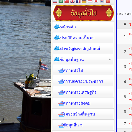
กรองตาม
#
ร
หน้าหลัก
แ
1
ประวัติความเป็นมา
-
คำขวัญ/ตราสัญลักษณ์
ป
2
พ
ข้อมูลพื้นฐาน
ป
3
ป
สภาพทั่วไป
แ
การปกครอง/ประชากร
4
พ
สภาพทางเศรษฐกิจ
ป
5
พ
สภาพทางสังคม
ป
6
โครงสร้างพื้นฐาน
พ
7
ป
ข้อมูลอื่น ๆ