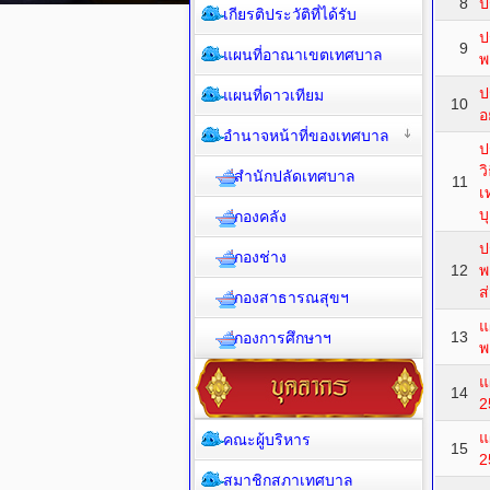
8
ป
เกียรติประวัติที่ได้รับ
ป
9
แผนที่อาณาเขตเทศบาล
พ
ป
แผนที่ดาวเทียม
10
อ
อำนาจหน้าที่ของเทศบาล
ป
ว
สำนักปลัดเทศบาล
11
เ
บ
กองคลัง
ป
กองช่าง
12
พ
ส
กองสาธารณสุขฯ
แ
13
กองการศึกษาฯ
พ
แ
14
2
แ
คณะผู้บริหาร
15
2
สมาชิกสภาเทศบาล