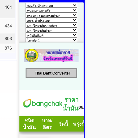
464
434
803
876
Thai Baht Converter