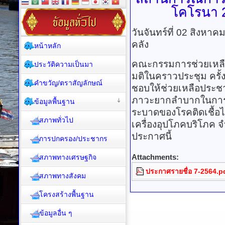
โคโรนา
2
วันจันทร์ที่ 02 สิงหา
คลัง
หน้าหลัก
คณะกรรมการช่วยเหลื
ประวัติความเป็นมา
มติในคราวประชุม ครั้งท
คำขวัญ/ตราสัญลักษณ์
ชอบให้ช่วยเหลือประ
ภาวะยากลำบากในการ
ข้อมูลพื้นฐาน
ระบาดของโรคติดเชื้อ
สภาพทั่วไป
เครื่องอุปโภคบริโภค
ประกาศนี้
การปกครอง/ประชากร
Attachments:
สภาพทางเศรษฐกิจ
ประกาศรายชื่อ 7-2564.p
สภาพทางสังคม
โครงสร้างพื้นฐาน
ข้อมูลอื่น ๆ