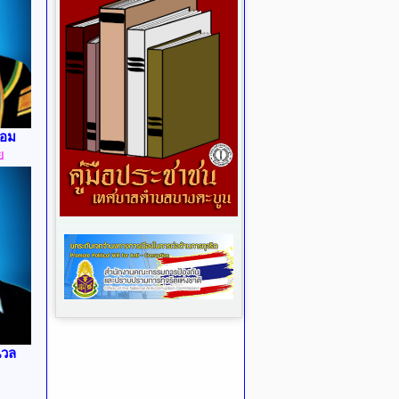
้อม
ย
นวล