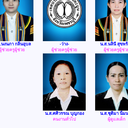
.นงนภา กลิ่นอุบล
-ว่าง-
น.ส.นลินี สุขพร
ผู้ช่วยครูผู้ช่วย
ผู้ช่วยครูผู้ช่วย
ผู้ช่วยครูผู้ช่ว
น.ส.ศศิวรรณ บุญกอง
น.ส.ชุติมา นิ่ม
คนงานทั่วไป
ผู้ดูแลเด็ก