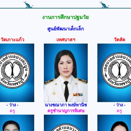
งานการศึกษาปฐมวัย
ศูนย์พัฒนาเด็กเล็ก
วัดเกาะแก้ว
เทศบาลฯ
วัดลัด
- ว่าง -
นางชณาภา พงษ์พานิช
- ว่าง -
ครู
ครูชำนาญการพิเศษ
ครู