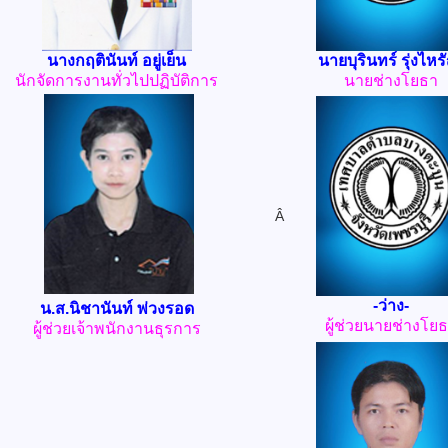
นางกฤตินันท์ อยู่เย็น
นายบุรินทร์ รุ่งไห
นักจัดการงานทั่วไปปฏิบัติการ
นายช่างโยธา
Â
-ว่าง-
น.ส.นิชานันท์ พ่วงรอด
ผู้ช่วยนายช่างโย
ผู้ช่วยเจ้าพนักงานธุรการ