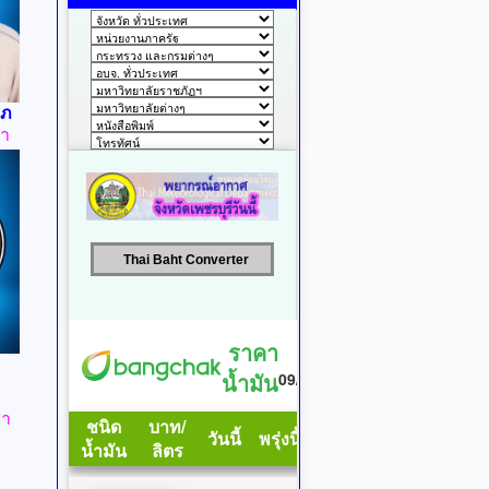
าภ
ธา
Thai Baht Converter
้า