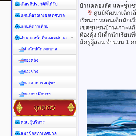
เกียรติประวัติที่ได้รับ
บ้านคลองลัด และชุมช
ศูนย์พัฒนาเด็กเล็
แผนที่อาณาเขตเทศบาล
เรียนการสอนเด็กนักเร
แผนที่ดาวเทียม
เขตชุมชนบ้านเกาะแก
ท้องคุ้ง มีเด็กนักเรีย
อำนาจหน้าที่ของเทศบาล
มีครูผู้สอน จำนวน 1 ค
สำนักปลัดเทศบาล
กองคลัง
กองช่าง
กองสาธารณสุขฯ
กองการศึกษาฯ
คณะผู้บริหาร
สมาชิกสภาเทศบาล