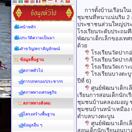
การตั้งบ้านเรือนใน
ชุมชนที่หนาแน่นริม 2
ประชาชนส่วนใหญ่ประ
หน้าหลัก
โรงเรียนระดับประถมศ
ประวัติความเป็นมา
พัฒนาเด็กเล็กของเทศ
ด้วย
คำขวัญ/ตราสัญลักษณ์
โรงเรียนวัดปากอ่
โรงเรียนวัดปากลั
ข้อมูลพื้นฐาน
โรงเรียนวัดเกาะแ
สภาพทั่วไป
โรงเรียนบางตะบูน
ปีที่ 6)
การปกครอง/ประชากร
ศูนย์พัฒนาเด็กเล
สภาพทางเศรษฐกิจ
เรียนการสอนเด็กนักเร
ชุมชนบ้านคลองมอญ ช
สภาพทางสังคม
ชุมชนบ้านหน้าเหมือง
โครงสร้างพื้นฐาน
ตำบลบางตะบูน
ศูนย์พัฒนาเด็กเล็
ข้อมูลอื่น ๆ
สอนเด็กนักเรียนอนุบา