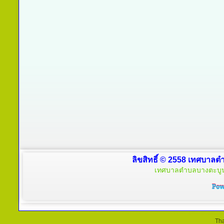
ลิขสิทธิ์ © 2558 เทศบาลตำ
เทศบาลตำบลบางตะบูน 
Tha