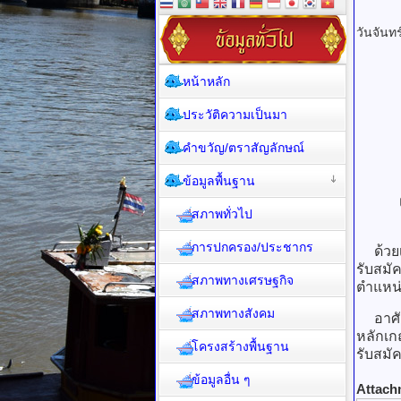
วันจันท
หน้าหลัก
ประวัติความเป็นมา
คำขวัญ/ตราสัญลักษณ์
ข้อมูลพื้นฐาน
สภาพทั่วไป
การปกครอง/ประชากร
ด้วยเท
รับสมั
สภาพทางเศรษฐกิจ
ตำแหน่
สภาพทางสังคม
อาศัย
หลักเก
โครงสร้างพื้นฐาน
รับสมั
ข้อมูลอื่น ๆ
Attach