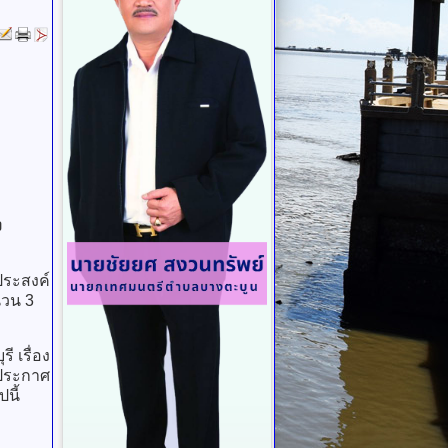
ง
ประสงค์
นวน 3
เรื่อง
งประกาศ
นี้