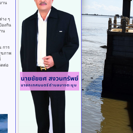
 งาน
่าง ๆ
้องกัน
้าน
น การ
สุขภาพ
้นที่
ิดต่อ