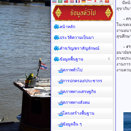
มีหน้าท
สุขาภิบา
- กา
ในเขตเท
หน้าหลัก
งานอนาม
สุขศึกษ
ประวัติความเป็นมา
- ง
คำขวัญ/ตราสัญลักษณ์
อนามัยช
ภาคประช
ข้อมูลพื้นฐาน
งานการป
สภาพทั่วไป
งานควบ
การปกครอง/ประชากร
สภาพทางเศรษฐกิจ
สภาพทางสังคม
โครงสร้างพื้นฐาน
ข้อมูลอื่น ๆ