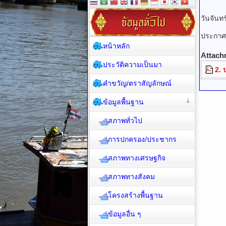
วันจันท
ประกาศเ
หน้าหลัก
Attach
ประวัติความเป็นมา
2. 
คำขวัญ/ตราสัญลักษณ์
ข้อมูลพื้นฐาน
สภาพทั่วไป
การปกครอง/ประชากร
สภาพทางเศรษฐกิจ
สภาพทางสังคม
โครงสร้างพื้นฐาน
ข้อมูลอื่น ๆ