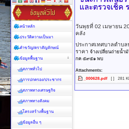
และตรวจเช็ค 
วันพุธที่ 02 เมษายน 
หน้าหลัก
คลัง
ประวัติความเป็นมา
ประกาศเทศบาลตำบลบาง
คำขวัญ/ตราสัญลักษณ์
ราคา
จ้างเปลี่ยนถ่ายน้
ข้อมูลพื้นฐาน
กค ๕๙๕๑ พบ
สภาพทั่วไป
Attachments:
_000628.pdf
[ ]
281 K
การปกครอง/ประชากร
สภาพทางเศรษฐกิจ
สภาพทางสังคม
โครงสร้างพื้นฐาน
ข้อมูลอื่น ๆ