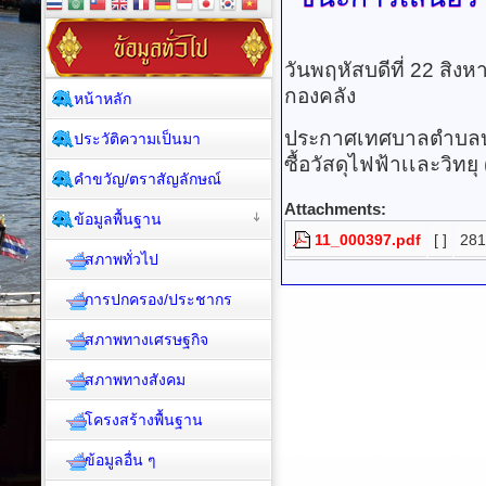
วันพฤหัสบดีที่ 22 สิ
กองคลัง
หน้าหลัก
ประกาศเทศบาลตำบลบา
ประวัติความเป็นมา
ซื้อวัสดุไฟฟ้าเเละวิทยุ
คำขวัญ/ตราสัญลักษณ์
Attachments:
ข้อมูลพื้นฐาน
11_000397.pdf
[ ]
281
สภาพทั่วไป
การปกครอง/ประชากร
สภาพทางเศรษฐกิจ
สภาพทางสังคม
โครงสร้างพื้นฐาน
ข้อมูลอื่น ๆ