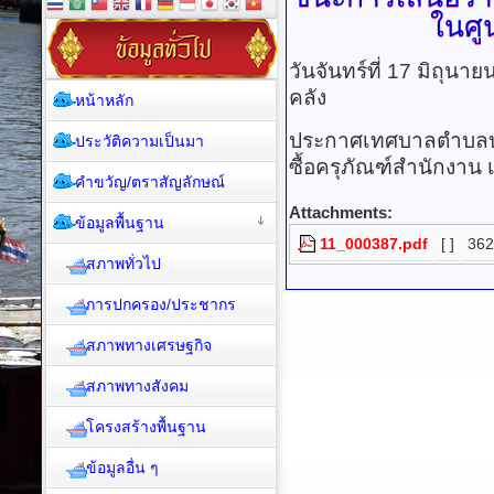
ในศูน
วันจันทร์ที่ 17 มิถุน
คลัง
หน้าหลัก
ประกาศเทศบาลตำบลบา
ประวัติความเป็นมา
ซื้อครุภัณฑ์สำนักงาน เ
คำขวัญ/ตราสัญลักษณ์
Attachments:
ข้อมูลพื้นฐาน
11_000387.pdf
[ ]
362
สภาพทั่วไป
การปกครอง/ประชากร
สภาพทางเศรษฐกิจ
สภาพทางสังคม
โครงสร้างพื้นฐาน
ข้อมูลอื่น ๆ