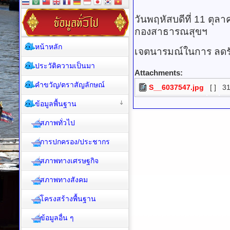
วันพฤหัสบดีที่ 11 ตุ
กองสาธารณสุขฯ
หน้าหลัก
เจตนารมณ์ในการ ลดรั
ประวัติความเป็นมา
Attachments:
คำขวัญ/ตราสัญลักษณ์
S__6037547.jpg
[ ]
31
ข้อมูลพื้นฐาน
สภาพทั่วไป
การปกครอง/ประชากร
สภาพทางเศรษฐกิจ
สภาพทางสังคม
โครงสร้างพื้นฐาน
ข้อมูลอื่น ๆ