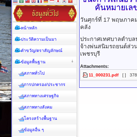
คันหมายเลข
วันศุกร์ที่ 17 พฤษภา
คลัง
หน้าหลัก
ประกาศเทศบาลตำบลบา
ประวัติความเป็นมา
จ้างพ่นสนิมรถยนต์ส
คำขวัญ/ตราสัญลักษณ์
เพชรบุรี
ข้อมูลพื้นฐาน
Attachments:
สภาพทั่วไป
11_000231.pdf
[ ]
378
การปกครอง/ประชากร
สภาพทางเศรษฐกิจ
สภาพทางสังคม
โครงสร้างพื้นฐาน
ข้อมูลอื่น ๆ