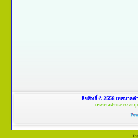
ลิขสิทธิ์ © 2558 เทศบาลตำ
เทศบาลตำบลบางตะบูน 
Tha