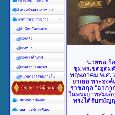
สมาชิกสภาเทศบาล
โครงสร้างส่วนราชการ
หัวหน้าส่วนราชการ
สำนักปลัดเทศบาล
กองคลัง
กองช่าง
กองการศึกษาฯ
นายพลเรือเอก
กองสาธารณสุขฯ
ชุมพรเขตอุดมศั
พฤษภาคม พ.ศ. 2
หน่วยตรวจสอบภายใน
ยาเธอ พระองค์เ
ราชสกุล "อาภาก
ในพระบาทสมเด็จพ
ทรงได้รับสมัญ
แผนพัฒนาท้องถิ่น
ยุทธศาสตร์การพัฒนา