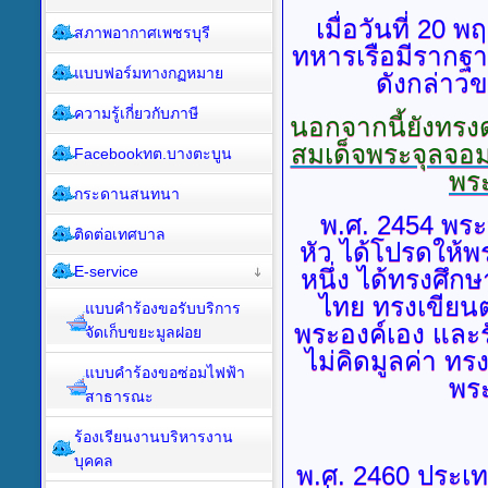
เมื่อวันที่
20 พฤศ
สภาพอากาศเพชรบุรี
ทหารเรือมีรากฐาน
แบบฟอร์มทางกฏหมาย
ดังกล่าวข
ความรู้เกี่ยวกับภาษี
นอกจากนี้ยังทร
สมเด็จพระจุลจอมเ
Facebookทต.บางตะบูน
พระ
กระดานสนทนา
พ.ศ.
2454 พระบ
ติดต่อเทศบาล
หัว ได้โปรดให้
E-service
หนึ่ง ได้ทรงศ
ไทย ทรงเขียนต
แบบคำร้องขอรับบริการ
พระองค์เอง และ
จัดเก็บขยะมูลฝอย
ไม่คิดมูลค่า ทรง
แบบคำร้องขอซ่อมไฟฟ้า
พระ
สาธารณะ
ร้องเรียนงานบริหารงาน
บุคคล
พ.ศ.
2460 ประเทศ