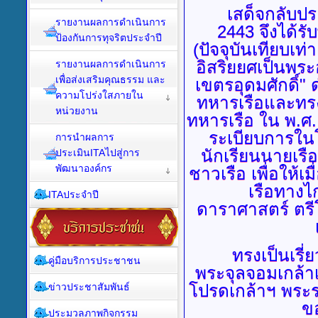
เสด็จกลับประเท
รายงานผลการดำเนินการ
2443 จึงได้ร
ป้องกันการทุจริตประจำปี
(ปัจจุบันเทียบเท
อิสริยยศเป็นพระ
รายงานผลการดำเนินการ
เพื่อส่งเสริมคุณธรรม และ
เขตรอุดมศักดิ์
ความโปร่งใสภายใน
ทหารเรือและทร
หน่วยงาน
ทหารเรือ ใน พ.ศ.
ระเบียบการในโ
การนำผลการ
นักเรียนนายเรือ
ประเมินITAไปสู่การ
พัฒนาองค์กร
ชาวเรือ เพื่อให้
เรือทางไ
ITAประจำปี
ดาราศาสตร์ ตรี
ทรงเป็นเรี่ยว
คู่มือบริการประชาชน
พระจุลจอมเกล้า
ข่าวประชาสัมพันธ์
โปรดเกล้าฯ พระรา
ข
ประมวลภาพกิจกรรม