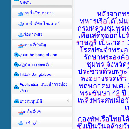
ชุมชน
หลังจากทรงด
รายชื่อร้านอาหาร
ทหารเรือได้ไม่
รายชื่อที่พัก โฮมสเตย์
กรมหลวงชุมพรเข
เพื่อเสด็จออกไป
เรือนำเที่ยว
ราษฎร์ เป็นเวลา 1
สถานที่สำคัญ
โรคประจำพระอง
youtube bangtaboon
รักษาพระองค์อ
ชุมพร จังหวั
ปฏิทินการท่องเที่ยว
ประชวรด้วยพระโ
Tiktok Bangtaboon
ลงอย่างรวดเร็ว จ
Application แนะนำการท่อง
พฤษภาคม พ.ศ. 2
เที่ยว
พระชันษา 42 ปี
เพลิงพระศพเมื่อว
บางตะบูนมีดี
เ
นกในพื้นที่
กองทัพเรือไทยได้ถ
วาฬบรูด้า
ซึ่งเป็นวันคล้าย