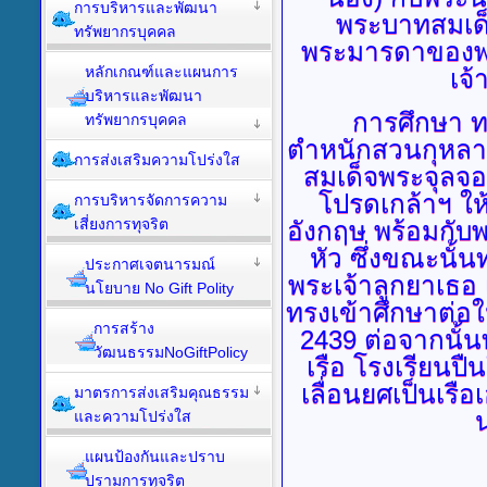
การบริหารและพัฒนา
พระบาทสมเด็จ
ทรัพยากรบุคคล
พระมารดาของพ
หลักเกณฑ์และแผนการ
เจ้
บริหารและพัฒนา
การศึกษา ทรงเ
ทรัพยากรบุคคล
ตำหนักสวนกุหลาบ
การส่งเสริมความโปร่งใส
สมเด็จพระจุลจอม
โปรดเกล้าฯ ให
การบริหารจัดการความ
เสี่ยงการทุจริต
อังกฤษ พร้อมกับพ
หัว ซึ่งขณะนั้น
ประกาศเจตนารมณ์
พระเจ้าลูกยาเธอ 
นโยบาย No Gift Polity
ทรงเข้าศึกษาต่อใ
การสร้าง
2439 ต่อจากนั้
วัฒนธรรมNoGiftPolicy
เรือ โรงเรียนปื
เลื่อนยศเป็นเรื
มาตรการส่งเสริมคุณธรรม
น
และความโปร่งใส
แผนป้องกันและปราบ
ปรามการทุจริต