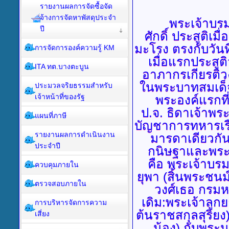
รายงานผลการจัดซื้อจัด
จ้างการจัดหาพัสดุประจำ
พระเจ้าบรมว
ปี
ศักดิ์ ประสูติเม
มะโรง ตรงกับวันท
การจัดการองค์ความรู้ KM
เมื่อแรกประสูต
ITA ทต.บางตะบูน
อาภากรเกียรติว
ในพระบาทสมเด็จพ
ประมวลจริยธรรมสำหรับ
เจ้าหน้าที่ของรัฐ
พระองค์แรกที
ป.จ. ธิดาเจ้าพระ
แผนที่ภาษี
บัญชาการทหารเรื
รายงานผลการดำเนินงาน
มารดาเดียวกัน
ประจำปี
กนิษฐาและพระ
คือ พระเจ้าบร
ควบคุมภายใน
ยุพา (สิ้นพระชนม
ตรวจสอบภายใน
วงศ์เธอ กรมห
เดิม:พระเจ้าลูกย
การบริหารจัดการความ
ต้นราชสกุลสุริยง
เสี่ยง
น้อง) กับพระ