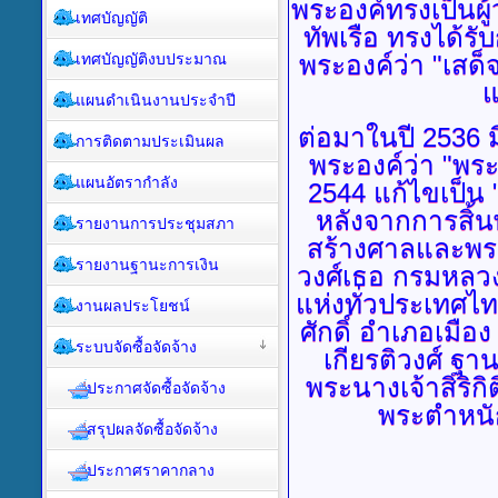
พระองค์ทรงเป็น
เทศบัญญัติ
ทัพเรือ
ทรงได้รับ
เทศบัญญัติงบประมาณ
พระองค์ว่า "เสด็
แ
แผนดำเนินงานประจำปี
ต่อมาในปี
2536 
การติดตามประเมินผล
พระองค์ว่า "พร
แผนอัตรากำลัง
2544 แก้ไขเป็น
หลังจากการสิ้
รายงานการประชุมสภา
สร้างศาลและพระ
รายงานฐานะการเงิน
วงศ์เธอ กรมหลวงช
แห่งทั่วประเทศไ
งานผลประโยชน์
ศักดิ์ อำเภอเมื
ระบบจัดซื้อจัดจ้าง
เกียรติวงศ์ ฐา
พระนางเจ้าสิริกิต
ประกาศจัดซื้อจัดจ้าง
พระตำหนัก
สรุปผลจัดซื้อจัดจ้าง
ประกาศราคากลาง