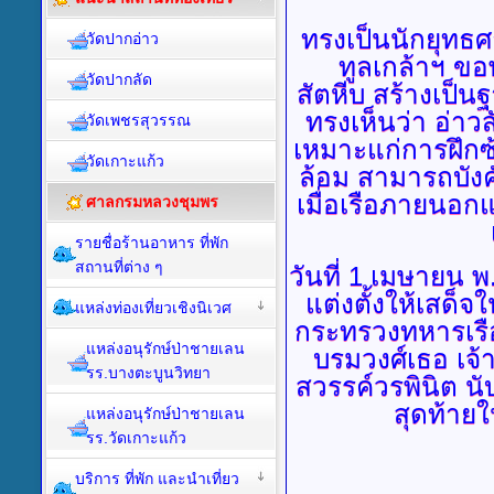
ทรงเป็นนักยุทธศ
วัดปากอ่าว
ทูลเกล้าฯ ข
วัดปากลัด
สัตหีบ สร้างเป็นฐ
ทรงเห็นว่า อ่าวส
วัดเพชรสุวรรณ
เหมาะแก่การฝึกซ
วัดเกาะแก้ว
ล้อม สามารถบังคั
เมื่อเรือภายนอก
ศาลกรมหลวงชุมพร
รายชื่อร้านอาหาร ที่พัก
สถานที่ต่าง ๆ
วันที่
1 เมษายน พ.
แต่งตั้งให้เสด
แหล่งท่องเที่ยวเชิงนิเวศ
กระทรวงทหารเรือ
แหล่งอนุรักษ์ป่าชายเลน
บรมวงศ์เธอ เจ้
รร.บางตะบูนวิทยา
สวรรค์วรพินิต 
สุดท้าย
แหล่งอนุรักษ์ป่าชายเลน
รร.วัดเกาะแก้ว
บริการ ที่พัก และนำเที่ยว