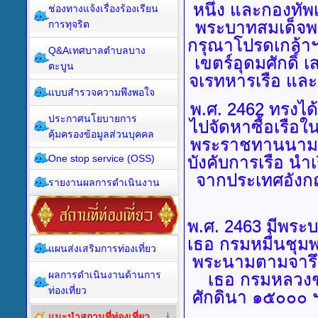
หนึ่ง และกองทัพ
ช่องทางแจ้งเรื่องร้องเรียน
พระบาทสมเด็จพระ
การทุจริต
กรุณาโปรดเกล้าฯ 
Q&Aเทศบาลตำบลบาง
เขตร์อุดมศักดิ์
ตะบูน
จเรทหารเรือ แล
แบบสำรวจความพึงพอใจ
พ.ศ.
2462 ทรงได้ร
ประกาศนโยบายการ
ไปจัดหาซื้อเรือในภ
คุ้มครองข้อมูลส่วนบุคคล
พระราชทานนามว่า
One stop service (OSS)
บังคับการเรือ นำ
จากประเทศอังกฤ
รายงานผลการดำเนินงาน
พ.ศ.
2463 มีพระบ
เธอ กรมหมื่นชุมพ
แผนส่งเสริมการท่องเที่ยว
พระนามตามจารึก
ผลการดำเนินงานด้านการ
เธอ กรมหลวงชุ
ท่องเที่ยว
ศักดินา ๑๕๐๐๐ 
แนะนำสถานที่ท่องเที่ยว