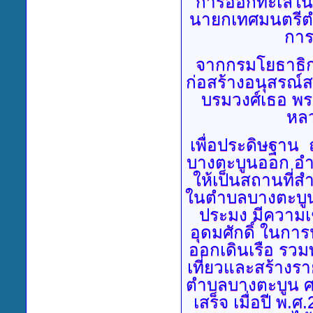
การออกทะเลในแ
นายกเทศมนตรีตำ
การ
จากกรมโยธาธิก
ก่อสร้างอนุสรณ์
บรมวงศ์เธอ พร
หลว
เพื่อประดิษฐาน
ณ
บางตะบูนออก อำเ
ให้เป็นสถานที
ในตำบลบางตะบูนอ
ประมง มีความเ
อุดมศักดิ์ ในกา
ออกเดินเรือ รวมท
เที่ยวและสร้าง
ตำบลบางตะบูน ศ
เสร็จ เมื่อปี 