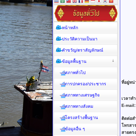
หน้าหลัก
ประวัติความเป็นมา
คำขวัญ/ตราสัญลักษณ์
ข้อมูลพื้นฐาน
สภาพทั่วไป
ที่อยู่ห
การปกครอง/ประชากร
สภาพทางเศรษฐกิจ
เวลาทำ
E-mail:
สภาพทางสังคม
โครงสร้างพื้นฐาน
ติดต่อส
โทรสาร
ข้อมูลอื่น ๆ
สายตรง