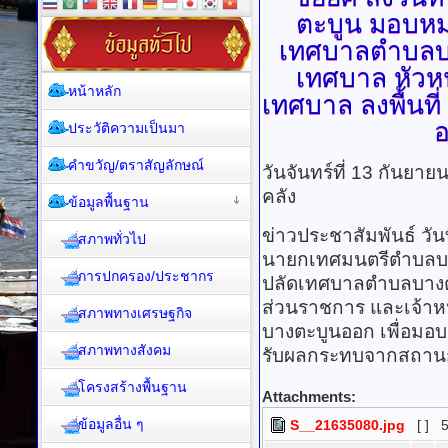
ตะบูน มอบหม
เทศบาลตำบลบา
เทศบาล หัวหน
หน้าหลัก
เทศบาล ลงพื้นที
อ
ประวัติความเป็นมา
คำขวัญ/ตราสัญลักษณ์
วันจันทร์ที่ 13 กันยา
คลัง
ข้อมูลพื้นฐาน
ข่าวประชาสัมพันธ์ วั
สภาพทั่วไป
นายกเทศมนตรีตำบลบ
การปกครอง/ประชากร
ปลัดเทศบาลตำบลบางต
ส่วนราชการ และเจ้าหน้
สภาพทางเศรษฐกิจ
บางตะบูนออก เพื่อมอบเ
สภาพทางสังคม
รับผลกระทบจากสถานก
โครงสร้างพื้นฐาน
Attachments:
ข้อมูลอื่น ๆ
S__21635080.jpg
[ ]